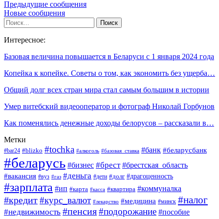
Предыдущие сообщения
Новые сообщения
Интересное:
Базовая величина повышается в Беларуси с 1 января 2024 года
Копейка к копейке. Советы о том, как экономить без ущерба…
Общий долг всех стран мира стал самым большим в истории
Умер витебский видеооператор и фотограф Николай Горбунов
Как поменялись денежные доходы белорусов – рассказали в…
Метки
#tochka
#банк
#беларусбанк
#blizko
#bar24
#алкоголь
#базовая_ставка
#беларусь
#брест
#брестская_область
#бизнес
#деньга
#вакансия
#драгоценность
#вуз
#дети
#долг
#газ
#зарплата
#ип
#коммуналка
#квартира
#карта
#касса
#налог
#кредит
#курс_валют
#медицина
#минск
#лекарство
#пенсия
#подорожание
#недвижимость
#пособие