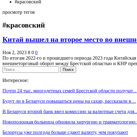
#красовский
просмотр тегов
#красовский
Китай вышел на второе место во внешн
Ноя 2, 2023
8
0
0
По итогам 2022-го и прошедшего периода 2023 года Китайская
внешнеторговый оборот между Брестской областью и КНР пр
Интересное:
Почти 24 тыс. многодетных семей Брестской области получат
Будут ли в Беларуси повышаться цены на сахар, рассказали в…
В Беларуси второй банк ввел комиссию за валютные счета для
Новополоцкая больница обновила хирургию и травматологию
Белорусы уже полгода больше сдают валюту, чем покупают