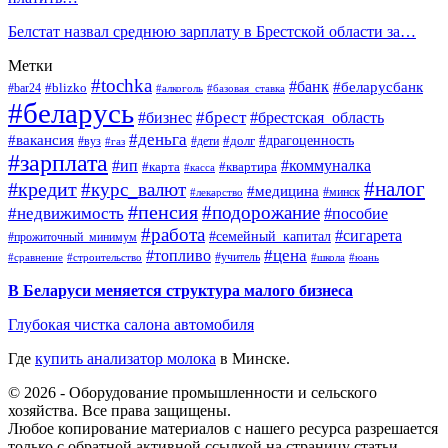
Белстат назвал среднюю зарплату в Брестской области за…
Метки
#tochka
#банк
#беларусбанк
#blizko
#bar24
#алкоголь
#базовая_ставка
#беларусь
#брест
#брестская_область
#бизнес
#деньга
#вакансия
#драгоценность
#вуз
#дети
#долг
#газ
#зарплата
#ип
#коммуналка
#квартира
#карта
#касса
#налог
#кредит
#курс_валют
#медицина
#минск
#лекарство
#пенсия
#подорожание
#недвижимость
#пособие
#работа
#сигарета
#семейный_капитал
#прожиточный_минимум
#топливо
#цена
#учитель
#школа
#юань
#сравнение
#строительство
В Беларуси меняется структура малого бизнеса
Глубокая чистка салона автомобиля
Где
купить анализатор молока
в Минске.
© 2026 - Оборудование промышленности и сельского
хозяйства. Все права защищены.
Любое копирование материалов с нашего ресурса разрешается
только с обратной активной ссылкой на страницу статьи.